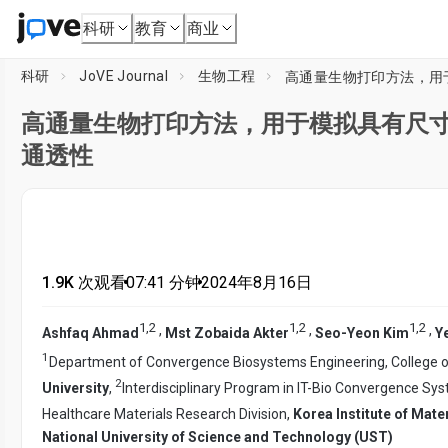
科研
教育
商业
科研
JoVE Journal
生物工程
高通量生物打印方法，用
高通量生物打印方法，用于模拟具有尺
通透性
1.9K 次观看
•
07:41
分钟
•
2024年8月16日
1
,
2
1
,
2
1
,
2
,
,
,
Ashfaq Ahmad
Mst Zobaida Akter
Seo-Yeon Kim
Y
1
Department of Convergence Biosystems Engineering, College of
2
University
,
Interdisciplinary Program in IT-Bio Convergence Sy
Healthcare Materials Research Division,
Korea Institute of Mate
National University of Science and Technology (UST)