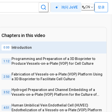
CN
登录
询问 JoVE
Chapters in this video
Introduction
0:00
Programming and Preparation of a 3D Bioprinter to
1:12
Produce Vessels‐on‐a‐Plate (VOP) for Cell Culture
Fabrication of Vessels‐on‐a‐Plate (VOP) Platform Using
2:50
a 3D Bioprinter to Facilitate Cell Culture
Hydrogel Preparation and Channel Embedding of a
3:52
Vessels‐on‐a‐Plate (VOP) Platform for the Culture of
Human Umbilical Vein Endothelial Cells (HUVEC)
Human Umbilical Vein Endothelial Cell (HUVEC)
4:51
Endothelization of a Vessels‐on‐a‐Plate (VOP) Platform