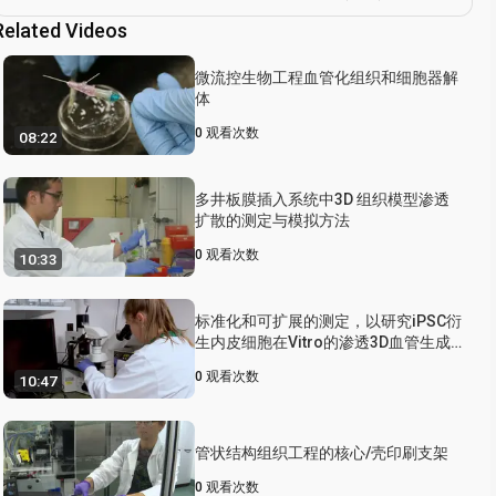
Related Videos
微流控生物工程血管化组织和细胞器解
体
0
观看次数
08:22
多井板膜插入系统中3D 组织模型渗透
扩散的测定与模拟方法
0
观看次数
10:33
标准化和可扩展的测定，以研究iPSC衍
生内皮细胞在Vitro的渗透3D血管生成
发芽
0
观看次数
10:47
管状结构组织工程的核心/壳印刷支架
0
观看次数