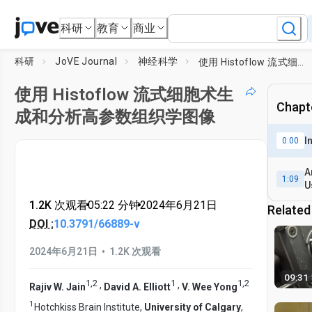
科研
教育
商业
科研
JoVE Journal
神经科学
使用 Histoflow 流式细胞术生成和分析高参数组织学图像
使用 Histoflow 流式细胞术生
Chapte
成和分析高参数组织学图像
I
0:00
A
1:09
U
1.2K 次观看
•
05:22
分钟
•
2024年6月21日
Related
DOI :
10.3791/66889-v
•
2024年6月21日
1.2K 次观看
09:31
1
,
2
1
1
,
2
,
,
Rajiv W. Jain
David A. Elliott
V. Wee Yong
1
Hotchkiss Brain Institute,
University of Calgary
,