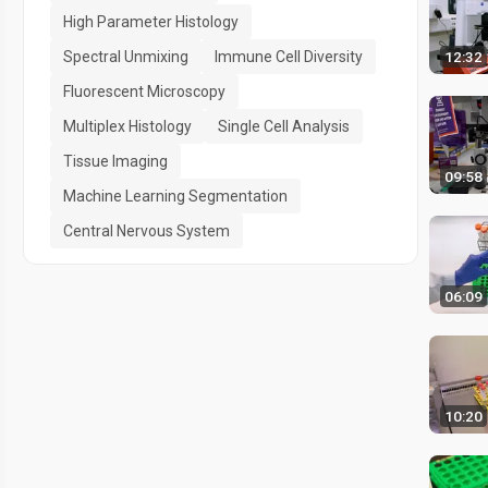
High Parameter Histology
Spectral Unmixing
Immune Cell Diversity
12:32
Fluorescent Microscopy
Multiplex Histology
Single Cell Analysis
Tissue Imaging
09:58
Machine Learning Segmentation
Central Nervous System
06:09
10:20