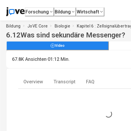
Forschung
Bildung
Wirtschaft
Bildung
JoVE Core
Biologie
Kapitel 6 : Zellsignalübertr
6.12
Was sind sekundäre Messenger?
Video
·
67.8K
Ansichten
01:12
Min.
Overview
Transcript
FAQ
Loading...