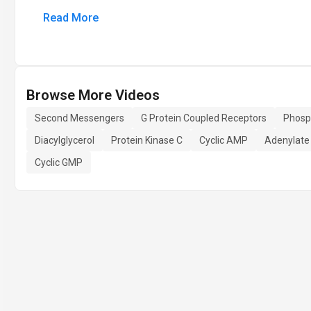
Read More
Browse More Videos
Second Messengers
G Protein Coupled Receptors
Phosp
Diacylglycerol
Protein Kinase C
Cyclic AMP
Adenylate
Cyclic GMP