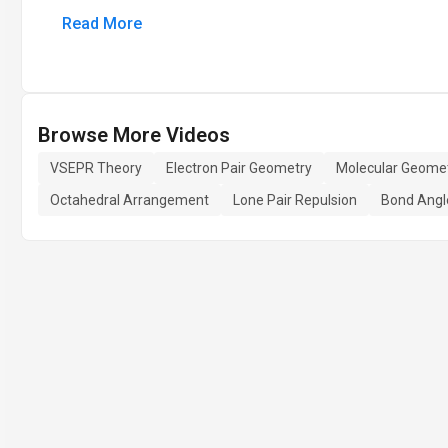
Read More
Browse More Videos
VSEPR Theory
Electron Pair Geometry
Molecular Geome
Octahedral Arrangement
Lone Pair Repulsion
Bond Angle