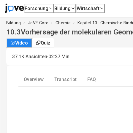
Forschung
Bildung
Wirtschaft
Bildung
JoVE Core
Chemie
Kapitel 10 : Chemische Bin
10.3
Vorhersage der molekularen Geom
Video
Quiz
·
37.1K
Ansichten
02:27
Min.
Overview
Transcript
FAQ