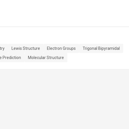
try
Lewis Structure
Electron Groups
Trigonal Bipyramidal
 Prediction
Molecular Structure