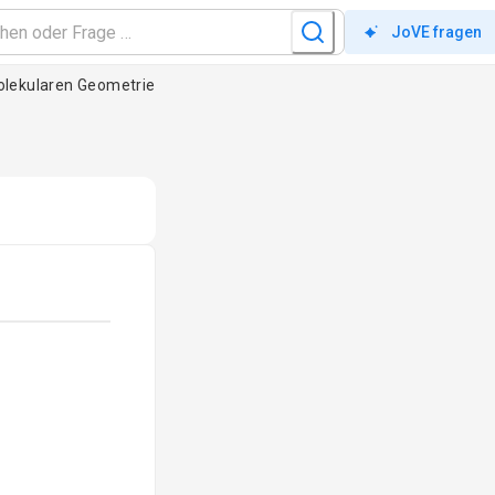
JoVE fragen
olekularen Geometrie