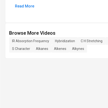
Read More
Browse More Videos
IR Absorption Frequency
Hybridization
C H Stretching
S Character
Alkanes
Alkenes
Alkynes