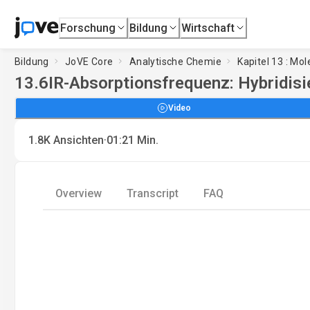
Forschung
Bildung
Wirtschaft
Bildung
JoVE Core
Analytische Chemie
Kapitel 13 : M
13.6
IR-Absorptionsfrequenz: Hybridisi
Video
·
1.8K
Ansichten
01:21
Min.
Overview
Transcript
FAQ