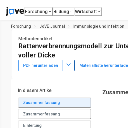
Forschung
Bildung
Wirtschaft
Forschung
JoVE Journal
Immunologie und Infektion
Methodenartikel
Rattenverbrennungsmodell zur Unte
voller Dicke
DOI:
10.3791/64345
⸱
23. August 2022
PDF herunterladen
Materialliste herunterlad
1
1
1
,
,
,
Rajnikant Sharma
Shekhar Yeshwante
Quentin Vallé
1
Gauri Rao
1
UNC Eshelman School of Pharmacy,
University of North Car
In diesem Artikel
Zusamme
Medicine, Dentistry and Health Sciences,
The University of 
4
Zusammenfassung
Department of Surgery,
University of North Carolina at Cha
6
Department of Microbiology, Monash Biomedicine Discovery 
Zusammenfassung
Einleitung