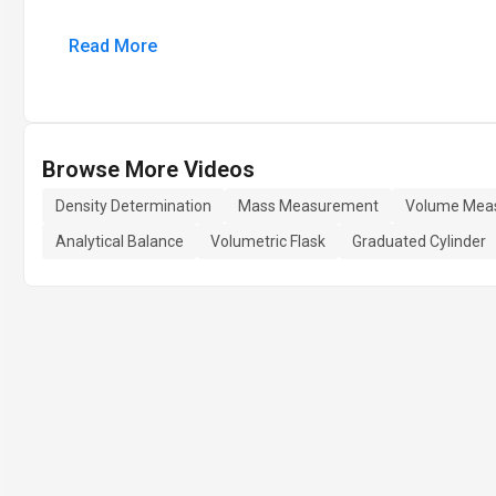
Read More
Browse More Videos
Density Determination
Mass Measurement
Volume Mea
Analytical Balance
Volumetric Flask
Graduated Cylinder