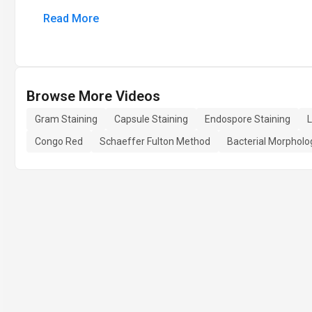
Read More
Browse More Videos
Gram Staining
Capsule Staining
Endospore Staining
L
Congo Red
Schaeffer Fulton Method
Bacterial Morpholo