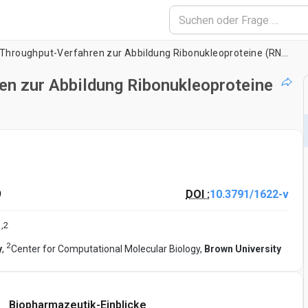
Eine schnelle High-Throughput-Verfahren zur Abbildung Ribonukleoproteine ​​(RNPs) on Human pre-mRNA
n zur Abbildung Ribonukleoproteine ​​
9
DOI :
10.3791/1622-v
1
,
2
2
y
,
Center for Computational Molecular Biology,
Brown University
Biopharmazeutik-Einblicke