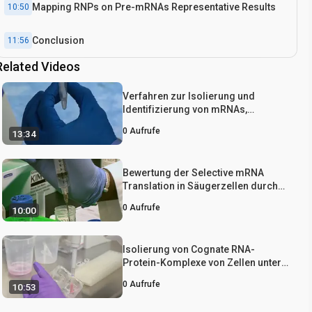
Mapping RNPs on Pre-mRNAs Representative Results
10:50
Conclusion
11:56
Related Videos
Verfahren zur Isolierung und
Identifizierung von mRNAs,
microRNAs und Protein-
0
Aufrufe
13:34
Komponenten des
Ribonucleoprotein Komplexe aus
Zellextrakten mit RIP-Chip
Bewertung der Selective mRNA
Translation in Säugerzellen durch
Polysomen Profilieren
0
Aufrufe
10:00
Isolierung von Cognate RNA-
Protein-Komplexe von Zellen unter
Verwendung von Oligonukleotid-
0
Aufrufe
10:53
gerichtete Elution