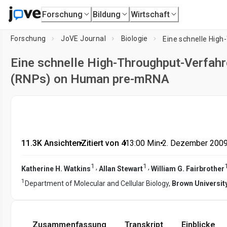
Forschung
Bildung
Wirtschaft
Forschung
JoVE Journal
Biologie
Eine schnelle High-Throughput-Verfahre
(RNPs) on Human pre-mRNA
11.3K Ansichten
•
Zitiert von 4
•
13:00
Min.
•
2. Dezember 200
1
1
,
,
Katherine H. Watkins
Allan Stewart
William G. Fairbrother
1
Department of Molecular and Cellular Biology,
Brown Universit
Zusammenfassung
Transkript
Einblicke