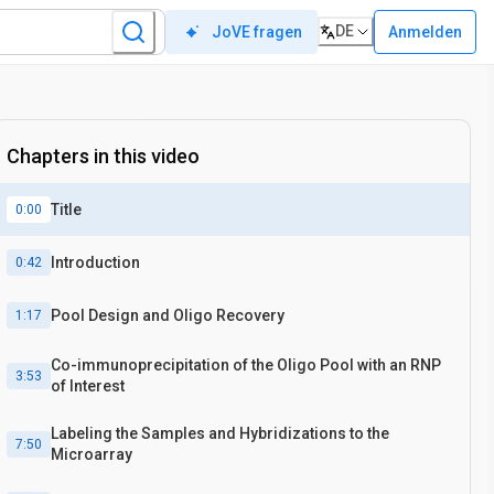
DE
Anmelden
JoVE fragen
Chapters in this video
Title
0:00
Introduction
0:42
Pool Design and Oligo Recovery
1:17
Co-immunoprecipitation of the Oligo Pool with an RNP
3:53
of Interest
Labeling the Samples and Hybridizations to the
7:50
Microarray