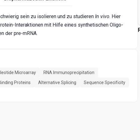
hwierig sein zu isolieren und zu studieren
In vivo
. Hier
tein-Interaktionen mit Hilfe eines synthetischen Oligo-
nen der pre-mRNA.
leotide Microarray
RNA Immunoprecipitation
inding Proteins
Alternative Splicing
Sequence Specificity