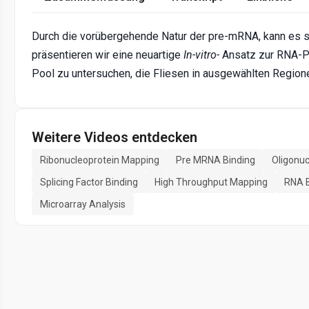
Durch die vorübergehende Natur der pre-mRNA, kann es sc
präsentieren wir eine neuartige
In-vitro-
Ansatz zur RNA-Pro
Pool zu untersuchen, die Fliesen in ausgewählten Regio
Weitere Videos entdecken
Ribonucleoprotein Mapping
Pre MRNA Binding
Oligonuc
Splicing Factor Binding
High Throughput Mapping
RNA B
Microarray Analysis