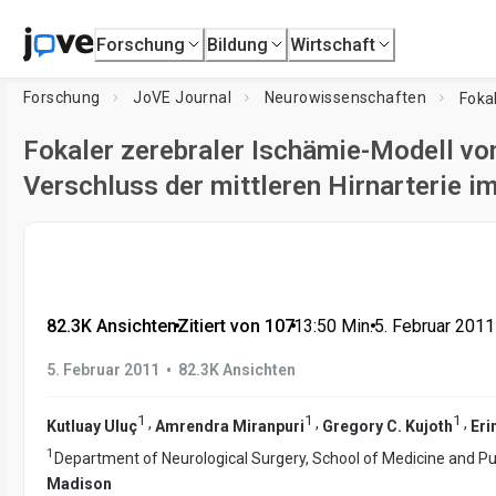
Forschung
Bildung
Wirtschaft
Forschung
JoVE Journal
Neurowissenschaften
Fokaler zerebraler Ischämie-Modell vo
Verschluss der mittleren Hirnarterie i
82.3K Ansichten
•
Zitiert von 107
•
13:50
Min.
•
5. Februar 2011
•
5. Februar 2011
82.3K Ansichten
1
1
1
,
,
,
Kutluay Uluç
Amrendra Miranpuri
Gregory C. Kujoth
Eri
1
Department of Neurological Surgery, School of Medicine and Pu
Madison