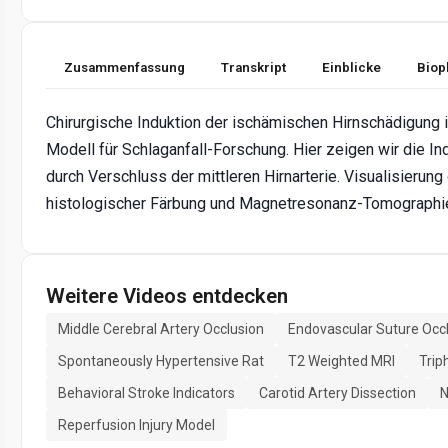
Zusammenfassung
Transkript
Einblicke
Biop
Chirurgische Induktion der ischämischen Hirnschädigung in
Modell für Schlaganfall-Forschung. Hier zeigen wir die In
durch Verschluss der mittleren Hirnarterie. Visualisierung 
histologischer Färbung und Magnetresonanz-Tomographie
Weitere Videos entdecken
Middle Cerebral Artery Occlusion
Endovascular Suture Occ
Spontaneously Hypertensive Rat
T2 Weighted MRI
Trip
Behavioral Stroke Indicators
Carotid Artery Dissection
N
Reperfusion Injury Model