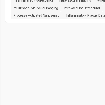
Near Infrared Fluorescence
Intravascular Imaging
Ather
Multimodal Molecular Imaging
Intravascular Ultrasound
Protease Activated Nanosensor
Inflammatory Plaque Dete