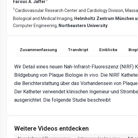
Farouc A. Jaffer
1
Cardiovascular Research Center and Cardiology Division, Massa
Biological and Medical Imaging,
Helmholtz Zentrum München un
Computer Engineering,
Northeastern University
Zusammenfassung
Transkript
Einblicke
Biop
Wir Detail eines neuen Nah-Infrarot-Fluoreszenz (NIRF) K
Bildgebung von Plaque Biologie
In vivo
. Die NIRF Kathet
die Berichterstattung über das Vorhandensein von Plaque-
Der Katheter verwendet klinischen Ingenieur-und Strombed
ausgerichtet. Die folgende Studie beschreibt
Weitere Videos entdecken