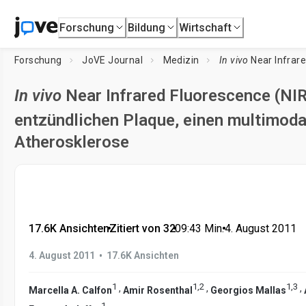
Forschung
Bildung
Wirtschaft
Forschung
JoVE Journal
Medizin
In vivo
Near Infrared Fluoresce
In vivo
Near Infrared Fluorescence (NIR
entzündlichen Plaque, einen multimoda
Atherosklerose
17.6K Ansichten
•
Zitiert von 32
•
09:43
Min.
•
4. August 2011
•
4. August 2011
17.6K Ansichten
1
1
,
2
1
,
3
,
,
,
Marcella A. Calfon
Amir Rosenthal
Georgios Mallas
1