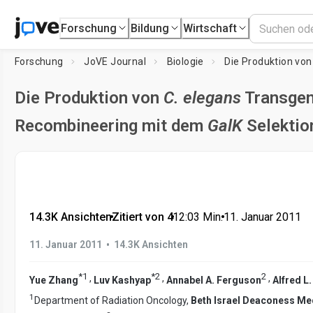
Forschung
Bildung
Wirtschaft
Forschung
JoVE Journal
Biologie
Die Produktion von
Die Produktion von
C. elegans
Transgen
Recombineering mit dem
GalK
Selektio
14.3K Ansichten
•
Zitiert von 4
•
12:03
Min.
•
11. Januar 2011
•
11. Januar 2011
14.3K Ansichten
*
1
*
2
2
,
,
,
Yue Zhang
Luv Kashyap
Annabel A. Ferguson
Alfred L.
1
Department of Radiation Oncology,
Beth Israel Deaconess Med