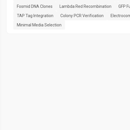
Fosmid DNA Clones
Lambda Red Recombination
GFP Fu
TAP Tag Integration
Colony PCR Verification
Electrocom
Minimal Media Selection