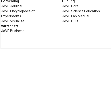
Forschung
Bildung
JoVE Journal
JoVE Core
JoVE Encyclopedia of
JoVE Science Education
Experiments
JoVE Lab Manual
JoVE Visualize
JoVE Quiz
Wirtschaft
JoVE Business
Copyright © 2026 MyJoVE Corporation. A