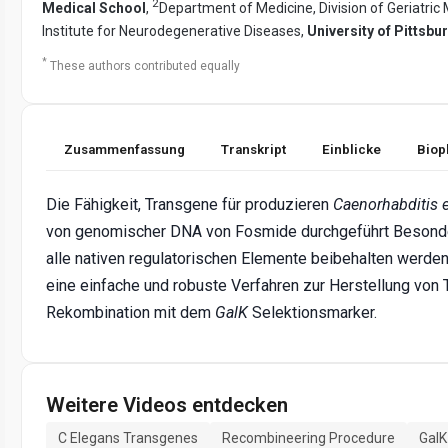
2
Medical School
,
Department of Medicine, Division of Geriatric
Institute for Neurodegenerative Diseases,
University of Pittsbu
*
These authors contributed equally
Zusammenfassung
Transkript
Einblicke
Biop
Die Fähigkeit, Transgene für produzieren
Caenorhabditis 
von genomischer DNA von Fosmide durchgeführt Besonders
alle nativen regulatorischen Elemente beibehalten werde
eine einfache und robuste Verfahren zur Herstellung von
Rekombination mit dem
GalK
Selektionsmarker.
Weitere Videos entdecken
C Elegans Transgenes
Recombineering Procedure
GalK