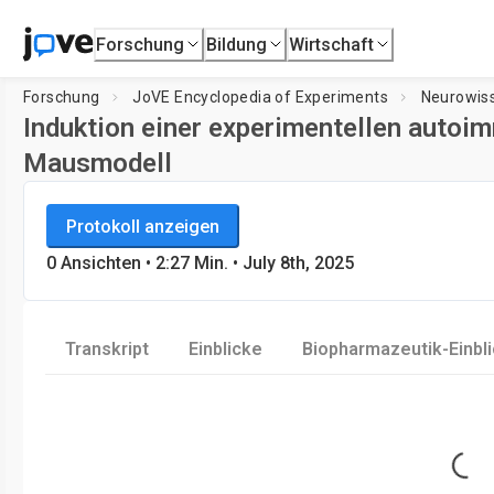
Forschung
Bildung
Wirtschaft
Forschung
JoVE Encyclopedia of Experiments
Neurowis
Induktion einer experimentellen autoi
Mausmodell
JoVE Encyclopedia of Experiments
Player wird ge
Protokoll anzeigen
Neurowissenschaften
0
Ansichten
•
2:27
Min.
• July 8th, 2025
Transkript
Einblicke
Biopharmazeutik-Einbl
Loading...