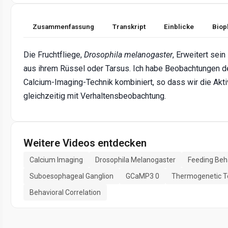
Zusammenfassung
Transkript
Einblicke
Biop
Die Fruchtfliege,
Drosophila melanogaster
, Erweitert sei
aus ihrem Rüssel oder Tarsus. Ich habe Beobachtungen d
Calcium-Imaging-Technik kombiniert, so dass wir die Akti
gleichzeitig mit Verhaltensbeobachtung.
Weitere Videos entdecken
Calcium Imaging
Drosophila Melanogaster
Feeding Beh
Suboesophageal Ganglion
GCaMP3 0
Thermogenetic T
Behavioral Correlation