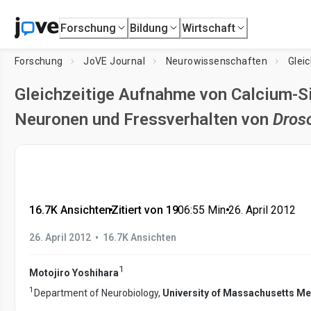
Forschung
Bildung
Wirtschaft
Forschung
JoVE Journal
Neurowissenschaften
Gleichzeitige Aufnahme von Calcium-Si
Neuronen und Fressverhalten von
Droso
16.7K Ansichten
•
Zitiert von 19
•
06:55
Min.
•
26. April 2012
•
26. April 2012
16.7K Ansichten
1
Motojiro Yoshihara
1
Department of Neurobiology,
University of Massachusetts Me