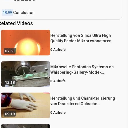
Conclusion
10:09
Related Videos
Herstellung von Silica Ultra High
Quality Factor Mikroresonatoren
0
Aufrufe
07:51
Mikrowelle Photonics Systems on
Whispering-Gallery-Mode-
Resonatoren Grundlage
0
Aufrufe
12:18
Herstellung und Charakterisierung
von Disordered Optische
Polymerfasern für Quer Anderson
0
Aufrufe
09:19
Localization of Light