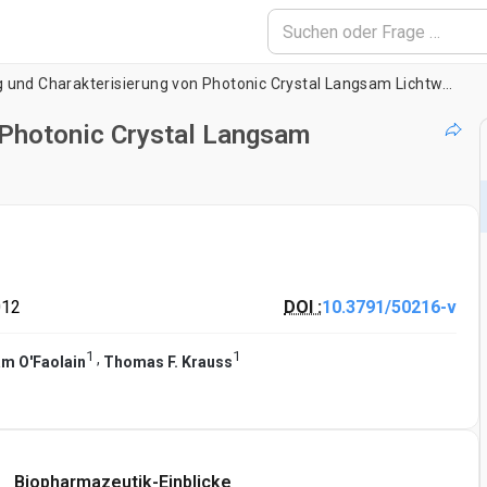
Herstellung und Charakterisierung von Photonic Crystal Langsam Lichtwellenleitern und Hohlräume
 Photonic Crystal Langsam
012
DOI :
10.3791/50216-v
1
1
,
am O'Faolain
Thomas F. Krauss
Biopharmazeutik-Einblicke