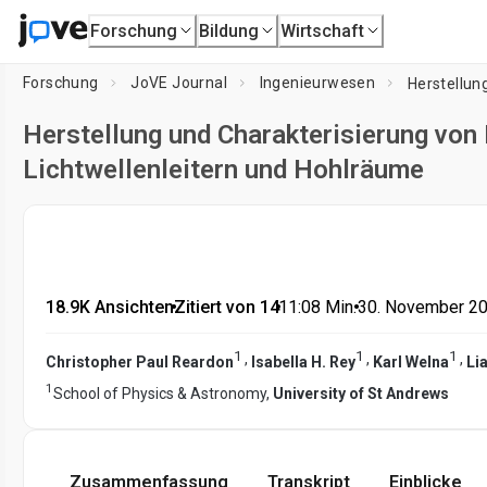
Forschung
Bildung
Wirtschaft
Forschung
JoVE Journal
Ingenieurwesen
Herstellung und Charakterisierung von
Lichtwellenleitern und Hohlräume
18.9K Ansichten
•
Zitiert von 14
•
11:08
Min.
•
30. November 2
1
1
1
,
,
,
Christopher Paul Reardon
Isabella H. Rey
Karl Welna
Li
1
School of Physics & Astronomy,
University of St Andrews
Zusammenfassung
Transkript
Einblicke