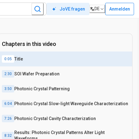
DE
Anmelden
JoVE fragen
Chapters in this video
Title
0:05
SOI Wafer Preparation
2:30
Photonic Crystal Patterning
3:50
Photonic Crystal Slow-light Waveguide Characterization
6:04
Photonic Crystal Cavity Characterization
7:26
Results: Photonic Crystal Patterns Alter Light
8:32
Waveforms