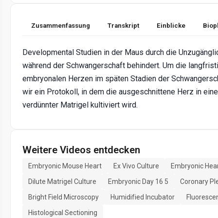
Zusammenfassung
Transkript
Einblicke
Biop
Developmental Studien in der Maus durch die Unzugängl
während der Schwangerschaft behindert. Um die langfristi
embryonalen Herzen im späten Stadien der Schwangersch
wir ein Protokoll, in dem die ausgeschnittene Herz in ein
verdünnter Matrigel kultiviert wird.
Weitere Videos entdecken
Embryonic Mouse Heart
Ex Vivo Culture
Embryonic Hear
Dilute Matrigel Culture
Embryonic Day 16 5
Coronary Pl
Bright Field Microscopy
Humidified Incubator
Fluorescen
Histological Sectioning