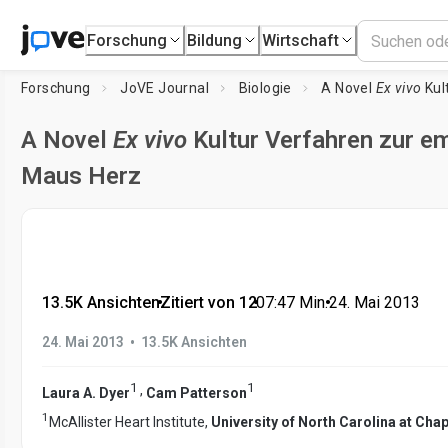
Forschung
Bildung
Wirtschaft
Forschung
JoVE Journal
Biologie
A Novel
Ex vivo
Kultu
A Novel
Ex vivo
Kultur Verfahren zur e
Maus Herz
13.5K Ansichten
•
Zitiert von 12
•
07:47
Min.
•
24. Mai 2013
•
24. Mai 2013
13.5K Ansichten
1
1
,
Laura A. Dyer
Cam Patterson
1
McAllister Heart Institute,
University of North Carolina at Chape