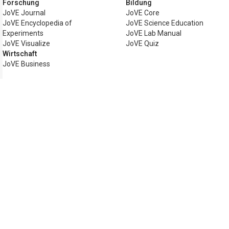
Forschung
Bildung
JoVE Journal
JoVE Core
JoVE Encyclopedia of
JoVE Science Education
Experiments
JoVE Lab Manual
JoVE Visualize
JoVE Quiz
Wirtschaft
JoVE Business
Copyright © 2026 MyJoVE Corporation. Al