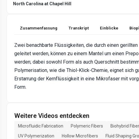
North Carolina at Chapel Hill
Zusammenfassung
Transkript
Einblicke
Biop
Zwei benachbarte Flüssigkeiten, die durch einen gerillten
geleitet werden, können zu einem Mantel um einen Prepo
werden; dabei sowohl Form als auch Querschnitt bestimme
Polymerisation, wie die Thiol-Klick-Chemie, eignet sich gu
Erstarrung der Kernflüssigkeit in eine Mikrofaser mit vo
Form.
Weitere Videos entdecken
Microfluidic Fabrication
Polymeric Fibers
Biohybrid Fibe
UV Polymerization
Hollow Microfibers
Fluid Shaping Gr