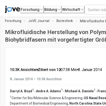
Forschung
Bildung
Wirtschaft
Forschung
JoVE Journal
Biotechnik
Mikrofluidische Herstellung von Polym
Biohybridfasern mit vorgefertigter Gr
10.3K Ansichten
•
Zitiert von 12
•
07:38
Min.
•
8. Januar 2014
•
8. Januar 2014
10.3K Ansichten
1
1
1
,
,
,
Darryl A. Boyd
Andre A. Adams
Michael A. Daniele
Franc
1
Center for Bio/Molecular Science & Engineering,
US Naval Rese
Department of Biomedical Engineering,
North Carolina State Un