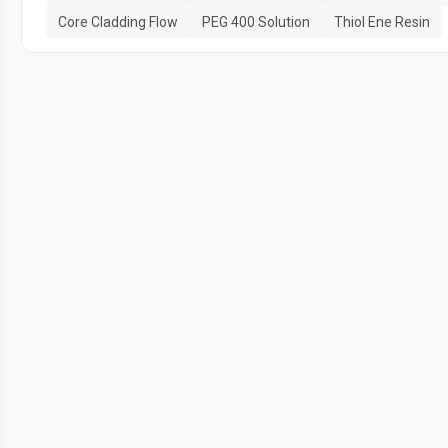
Core Cladding Flow
PEG 400 Solution
Thiol Ene Resin