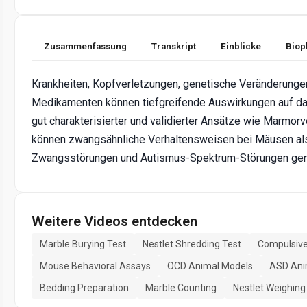
Zusammenfassung
Transkript
Einblicke
Biop
Krankheiten, Kopfverletzungen, genetische Veränderung
Medikamenten können tiefgreifende Auswirkungen auf da
gut charakterisierter und validierter Ansätze wie Marmo
können zwangsähnliche Verhaltensweisen bei Mäusen als
Zwangsstörungen und Autismus-Spektrum-Störungen gen
Weitere Videos entdecken
Marble Burying Test
Nestlet Shredding Test
Compulsive
Mouse Behavioral Assays
OCD Animal Models
ASD Ani
Bedding Preparation
Marble Counting
Nestlet Weighing