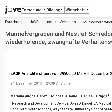
Forschung
Bildung
Wirtschaft
Forschung
JoVE Journal
Verhalten
Murmelvergraben und Nestlet-Schredder
wiederholende, zwanghafte Verhalten
29.3K Ansichten
•
Zitiert von 398
•
06:50
Min.
•
24. Dezember 
•
24. Dezember 2013
29.3K Ansichten
1
1
1
,
,
,
Mariana Angoa-Pérez
Michael J. Kane
Denise I. Briggs
1
Research and Development Service, John D. Dingell VA Medical
Behavioral Neurosciences,
Wayne State University School of M