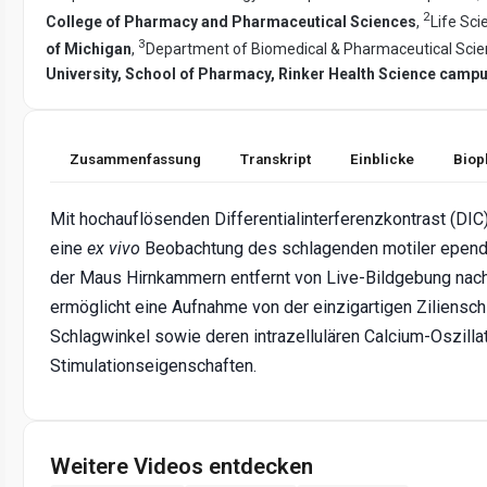
2
College of Pharmacy and Pharmaceutical Sciences
,
Life Sci
3
of Michigan
,
Department of Biomedical & Pharmaceutical Scie
University, School of Pharmacy, Rinker Health Science camp
Zusammenfassung
Transkript
Einblicke
Biop
Mit hochauflösenden Differentialinterferenzkontrast (DIC
eine
ex vivo
Beobachtung des schlagenden motiler ependy
der Maus Hirnkammern entfernt von Live-Bildgebung nac
ermöglicht eine Aufnahme von der einzigartigen Ziliensc
Schlagwinkel sowie deren intrazellulären Calcium-Oszilla
Stimulationseigenschaften.
Weitere Videos entdecken