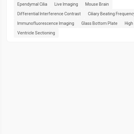
Ependymal Cilia
Live Imaging
Mouse Brain
Differential Interference Contrast
Ciliary Beating Frequenc
Immunofluorescence Imaging
Glass Bottom Plate
High
Ventricle Sectioning