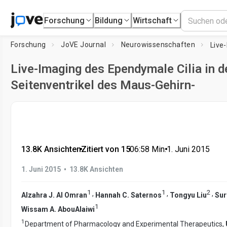
Forschung
Bildung
Wirtschaft
Forschung
JoVE Journal
Neurowissenschaften
Live-Imaging des Ependymale Cilia in d
Seitenventrikel des Maus-Gehirn-
13.8K Ansichten
•
Zitiert von 15
•
06:58
Min.
•
1. Juni 2015
•
1. Juni 2015
13.8K Ansichten
1
1
2
,
,
,
Alzahra J. Al Omran
Hannah C. Saternos
Tongyu Liu
Sur
1
Wissam A. AbouAlaiwi
1
Department of Pharmacology and Experimental Therapeutics,