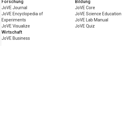
Forschung
Bildung
JoVE Journal
JoVE Core
JoVE Encyclopedia of
JoVE Science Education
Experiments
JoVE Lab Manual
JoVE Visualize
JoVE Quiz
Wirtschaft
JoVE Business
Copyright © 2026 MyJoVE Corporation. All