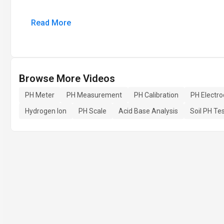
Read More
Browse More Videos
PH Meter
PH Measurement
PH Calibration
PH Electr
Hydrogen Ion
PH Scale
Acid Base Analysis
Soil PH Te