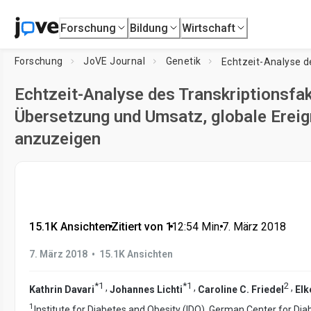
Forschung
Bildung
Wirtschaft
Forschung
JoVE Journal
Genetik
Echtzeit-Analyse des Transkriptionsfakt
Übersetzung und Umsatz, globale Ereig
anzuzeigen
15.1K Ansichten
•
Zitiert von 1
•
12:54
Min.
•
7. März 2018
•
7. März 2018
15.1K Ansichten
*
1
*
1
2
,
,
,
Kathrin Davari
Johannes Lichti
Caroline C. Friedel
Elk
1
Institute for Diabetes and Obesity (IDO), German Center for Di