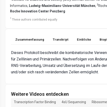
3
Informatics,
Ludwig-Maximilians-Universität München
,
Roche
Roche Innovation Center Penzberg
*
These authors contributed equally
Zusammenfassung
Transkript
Einblicke
Biop
Dieses Protokoll beschreibt die kombinatorische Verwen
für Zelllinien und Primärzellen. Nachverfolgen von Änderu
RNS-Verarbeitung, Umsatz und Übersetzung im Laufe der Z
und/oder sich rasch verändernden Zellen ermöglicht.
Weitere Videos entdecken
Transcription Factor Binding
4sU Sequencing
Ribosome 