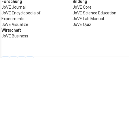
Forschung
Bildung
JoVE Journal
JoVE Core
JoVE Encyclopedia of
JoVE Science Education
Experiments
JoVE Lab Manual
JoVE Visualize
JoVE Quiz
Wirtschaft
JoVE Business
Copyright © 2026 MyJoVE Corporation. A