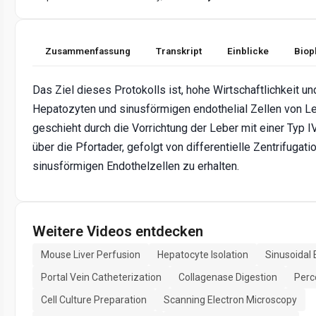
Zusammenfassung
Transkript
Einblicke
Biop
Das Ziel dieses Protokolls ist, hohe Wirtschaftlichkeit 
Hepatozyten und sinusförmigen endothelial Zellen von Le
geschieht durch die Vorrichtung der Leber mit einer Typ 
über die Pfortader, gefolgt von differentielle Zentrifugat
sinusförmigen Endothelzellen zu erhalten.
Weitere Videos entdecken
Mouse Liver Perfusion
Hepatocyte Isolation
Sinusoidal 
Portal Vein Catheterization
Collagenase Digestion
Perc
Cell Culture Preparation
Scanning Electron Microscopy