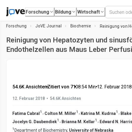
Forschung
Bildung
Wirtschaft
Forschung
JoVE Journal
Biochemie
Reinigung von Hepatozyten und sinusf
Endothelzellen aus Maus Leber Perfus
54.6K Ansichten
•
Zitiert von 71
•
08:54
Min.
•
12. Februar 2018
•
12. Februar 2018
54.6K Ansichten
1
1
1
,
,
,
Fatima Cabral
Colton M. Miller
Katrina M. Kudrna
Blake
1
1
,
,
Jocelyn G. Daubendiek
Brianna M. Kellar
Edward N. Harri
1
Department of Biochemistry,
University of Nebraska