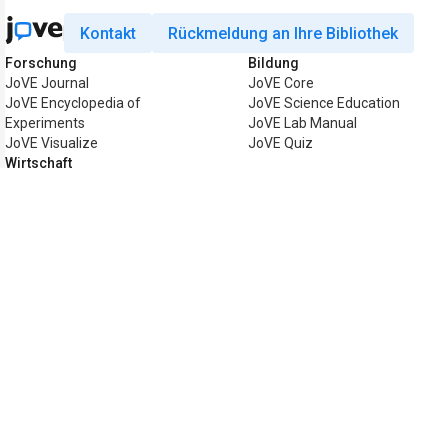
Kontakt
Rückmeldung an Ihre Bibliothek
Forschung
Bildung
JoVE Journal
JoVE Core
JoVE Encyclopedia of
JoVE Science Education
Experiments
JoVE Lab Manual
JoVE Visualize
JoVE Quiz
Wirtschaft
JoVE Business
Copyright © 2026 MyJoVE Corporation. Al