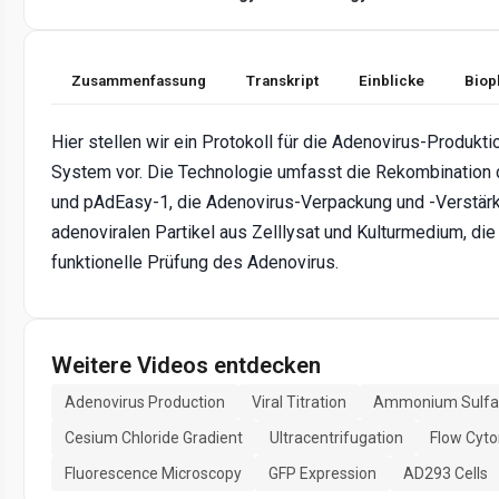
Zusammenfassung
Transkript
Einblicke
Biop
Hier stellen wir ein Protokoll für die Adenovirus-Produk
System vor. Die Technologie umfasst die Rekombination
und pAdEasy-1, die Adenovirus-Verpackung und -Verstärk
adenoviralen Partikel aus Zelllysat und Kulturmedium, die v
funktionelle Prüfung des Adenovirus.
Weitere Videos entdecken
Adenovirus Production
Viral Titration
Ammonium Sulfate
Cesium Chloride Gradient
Ultracentrifugation
Flow Cyt
Fluorescence Microscopy
GFP Expression
AD293 Cells