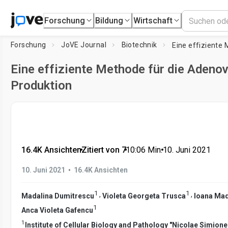
Forschung
Bildung
Wirtschaft
Forschung
JoVE Journal
Biotechnik
Eine effiziente Methode für die Adenov
Produktion
16.4K Ansichten
•
Zitiert von 7
•
10:06
Min.
•
10. Juni 2021
•
10. Juni 2021
16.4K Ansichten
1
1
,
,
Madalina Dumitrescu
Violeta Georgeta Trusca
Ioana Mad
1
Anca Violeta Gafencu
1
Institute of Cellular Biology and Pathology "Nicolae Simion