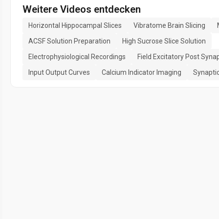
Weitere Videos entdecken
Horizontal Hippocampal Slices
Vibratome Brain Slicing
ACSF Solution Preparation
High Sucrose Slice Solution
Electrophysiological Recordings
Field Excitatory Post Synap
Input Output Curves
Calcium Indicator Imaging
Synapti