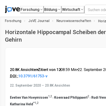
Forschung
Bildung
Wirtschaft
Forschung
JoVE Journal
Neurowissenschaften
Horizontale Hippocampal Scheiben de
Gehirn
20.8K Ansichten
•
Zitiert von 12
•
08:59
Min.
•
22. September 
DOI :
10.3791/61753-v
•
22. September 2020
20.8K Ansichten
1
,
2
2
,
,
Evelien Van Hoeymissen
Koenraad Philippaert
Rudi Ven
*
1
,
2
Katharina Held