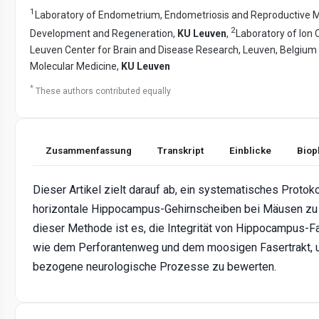
1
Laboratory of Endometrium, Endometriosis and Reproductive M
2
Development and Regeneration,
KU Leuven
,
Laboratory of Ion
Leuven Center for Brain and Disease Research, Leuven, Belgiu
Molecular Medicine,
KU Leuven
*
These authors contributed equally
Zusammenfassung
Transkript
Einblicke
Biop
Dieser Artikel zielt darauf ab, ein systematisches Protok
horizontale Hippocampus-Gehirnscheiben bei Mäusen zu e
dieser Methode ist es, die Integrität von Hippocampus-F
wie dem Perforantenweg und dem moosigen Fasertrakt, 
bezogene neurologische Prozesse zu bewerten.