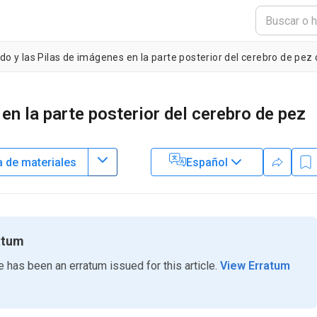
do y las Pilas de imágenes en la parte posterior del cerebro de pez
en la parte posterior del cerebro de pez
a de materiales
Español
2
, Baltimore County
,
Center for Neuroscience,
Children's National
atum
e has been an erratum issued for this article.
View Erratum