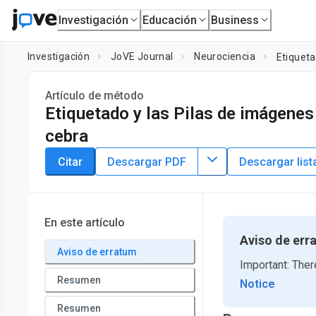
Investigación
Educación
Business
Investigación
JoVE Journal
Neurociencia
Etiqueta
Artículo de método
Etiquetado y las Pilas de imágenes 
cebra
DOI:
10.3791/1976
⸱
25 de julio de 2010
Citar
Descargar PDF
Descargar list
1
2
1
,
,
Pradeepa Jayachandran
Elim Hong
Rachel Brewster
1
Department of Biological Sciences,
University of Maryland
Medical Center
En este artículo
Aviso de err
Aviso de erratum
Important: Ther
Resumen
Notice
Resumen