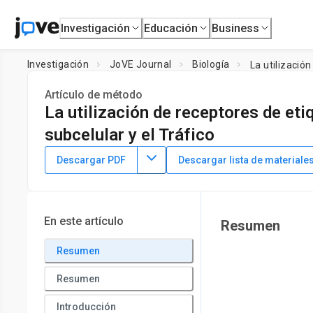
Investigación
Educación
Business
Investigación
JoVE Journal
Biología
La utilizació
Artículo de método
La utilización de receptores de et
subcelular y el Tráfico
DOI:
10.3791/55466
⸱
16 de marzo de 2017
Descargar PDF
Descargar lista de materiale
1
2
,
,
Ashley M. Fox-Loe
Brandon J. Henderson
Christopher 
1
2
Department of Chemistry,
University of Kentucky
,
Departm
En este artículo
Resumen
Resumen
Resumen
Introducción