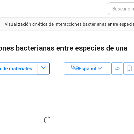
Visualización cinética de interacciones bacterianas entre especi
iones bacterianas entre especies de una
a de materiales
Español
1
 H Limoli
e of Medicine,
University of Iowa
Loading...