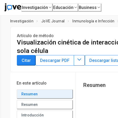
Investigación
Educación
Business
Investigación
JoVE Journal
Inmunología e Infección
Artículo de método
Visualización cinética de interacc
sola célula
DOI:
10.3791/61376
⸱
5 de agosto de 2020
Citar
Descargar PDF
Descargar list
*
1
*
1
,
,
Kaitlin D Yarrington
Andrea Sánchez Peña
Dominique
1
Department of Microbiology and Immunology, Carver Colleg
*
These authors contributed equally
En este artículo
Resumen
Resumen
Resumen
Introducción