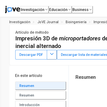
Investigación
Educación
Business
Investigación
JoVE Journal
Bioingeniería
Impresi
Artículo de método
Impresión 3D de
microportadores
de
inercial alternado
DOI:
10.3791/62252
⸱
21 de abril de 2021
Descargar PDF
Descargar lista de materiale
*
1
,
2
*
1
,
2
1
,
2
,
,
,
Tiankun Liu
Yongchun Shao
Zitong Wang
Yuq
1
Biomanufacturing Center, Dept. of Mechanical Engineering,
3
Beijing
,
Department of Mechanical Engineering,
Drexel Uni
En este artículo
Resumen
*
These authors contributed equally
Resumen
Resumen
Introducción