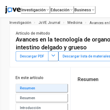
Investigación
Educación
Business
Investigación
JoVE Journal
Medicina
Avances en 
Artículo de método
Avances en la tecnología de organ
intestino delgado y grueso
DOI:
10.3791/67010
⸱
14 de junio de 2024
Descargar PDF
Descargar lista de materiale
*
1
*
2
,
,
Gerald D. Dykstra
Minae Kawasaki
Yoko M. Ambrosin
1
Department of Veterinary Microbiology and Pathology, Colle
Sciences, College of Veterinary Medicine,
Washington State 
En este artículo
Resumen
*
These authors contributed equally
Resumen
Resumen
Introducción