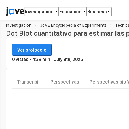
Investigación
Educación
Business
Investigación
JoVE Encyclopedia of Experiments
Técnic
Dot Blot cuantitativo para estimar las 
JoVE Encyclopedia of Experiments
Cargando
Ver protocolo
Técnicas biológicas
0
vistas
•
4:39
min
• July 8th, 2025
Transcribir
Perspectivas
Perspectivas bio