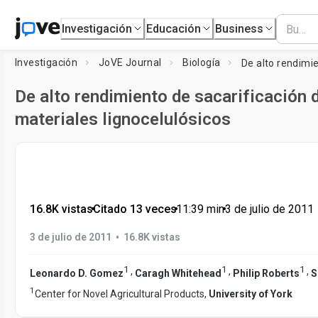
Investigación
Educación
Business
Investigación
JoVE Journal
Biología
De alto rendimiento de sacarificación 
materiales lignocelulósicos
16.8K vistas
•
Citado 13 veces
•
11:39
min
•
3 de julio de 2011
•
3 de julio de 2011
16.8K vistas
1
1
1
,
,
,
Leonardo D. Gomez
Caragh Whitehead
Philip Roberts
S
1
Center for Novel Agricultural Products,
University of York