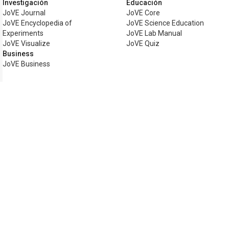
Investigación
Educación
JoVE Journal
JoVE Core
JoVE Encyclopedia of
JoVE Science Education
Experiments
JoVE Lab Manual
JoVE Visualize
JoVE Quiz
Business
JoVE Business
Copyright © 2026 MyJoVE Corporation. T