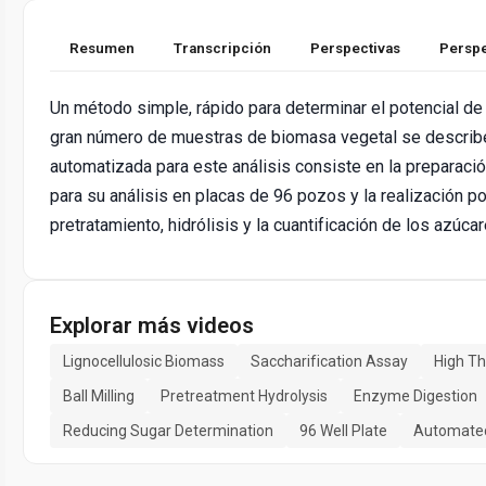
Resumen
Transcripción
Perspectivas
Perspe
Un método simple, rápido para determinar el potencial de 
gran número de muestras de biomasa vegetal se describe
automatizada para este análisis consiste en la preparaci
para su análisis en placas de 96 pozos y la realización po
pretratamiento, hidrólisis y la cuantificación de los azúca
Explorar más videos
Lignocellulosic Biomass
Saccharification Assay
High T
Ball Milling
Pretreatment Hydrolysis
Enzyme Digestion
Reducing Sugar Determination
96 Well Plate
Automated