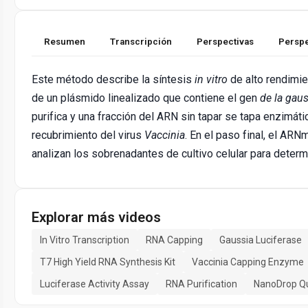
Resumen
Transcripción
Perspectivas
Perspe
Este método describe la síntesis
in vitro
de alto rendimie
de un plásmido linealizado que contiene el gen
de la gaus
purifica y una fracción del ARN sin tapar se tapa enzimát
recubrimiento del virus
Vaccinia
. En el paso final, el AR
analizan los sobrenadantes de cultivo celular para determin
Explorar más videos
In Vitro Transcription
RNA Capping
Gaussia Luciferase
T7 High Yield RNA Synthesis Kit
Vaccinia Capping Enzyme
Luciferase Activity Assay
RNA Purification
NanoDrop Qu