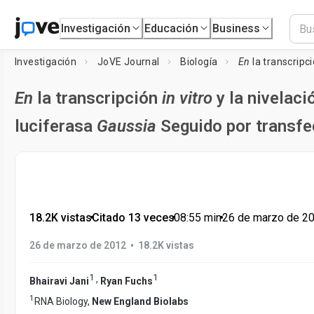
Investigación
Educación
Business
Investigación
JoVE Journal
Biología
En
la transcripc
En
la transcripción
in vitro
y la nivelac
luciferasa
Gaussia
Seguido por transfe
18.2K vistas
•
Citado 13 veces
•
08:55
min
•
26 de marzo de 2
•
26 de marzo de 2012
18.2K vistas
1
1
,
Bhairavi Jani
Ryan Fuchs
1
RNA Biology,
New England Biolabs