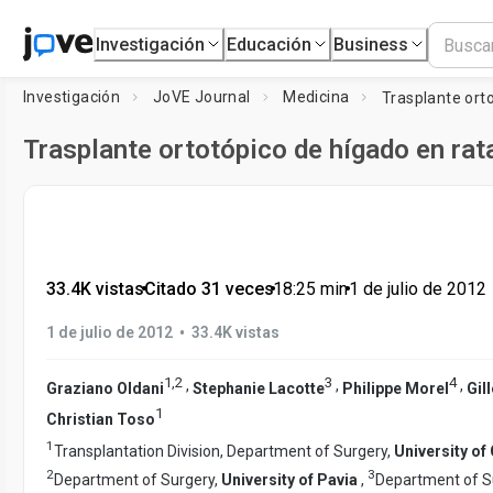
Investigación
Educación
Business
Investigación
JoVE Journal
Medicina
Trasplante ort
Trasplante ortotópico de hígado en rat
33.4K vistas
•
Citado 31 veces
•
18:25
min
•
1 de julio de 2012
•
1 de julio de 2012
33.4K vistas
1
,
2
3
4
,
,
,
Graziano Oldani
Stephanie Lacotte
Philippe Morel
Gil
1
Christian Toso
1
Transplantation Division, Department of Surgery,
University of
2
3
Department of Surgery,
University of Pavia
,
Department of S