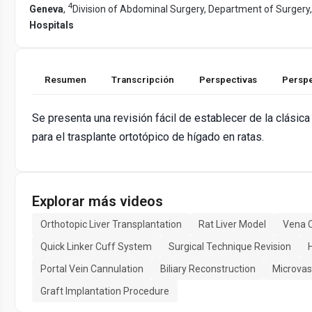
4
Geneva
,
Division of Abdominal Surgery, Department of Surgery
Hospitals
Resumen
Transcripción
Perspectivas
Perspe
Se presenta una revisión fácil de establecer de la clásic
para el trasplante ortotópico de hígado en ratas.
Explorar más videos
Orthotopic Liver Transplantation
Rat Liver Model
Vena 
Quick Linker Cuff System
Surgical Technique Revision
Portal Vein Cannulation
Biliary Reconstruction
Microvas
Graft Implantation Procedure