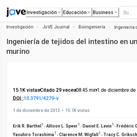
Investigación
Educación
Business
Investigación
JoVE Journal
Bioingeniería
Ingeniería de tejidos del intestino en 
murino
15.1K vistas
•
Citado 29 veces
•
08:45
min
•
1 de diciembre de
DOI :
10.3791/4279-v
•
1 de diciembre de 2012
15.1K vistas
1
1
1
,
,
,
Erik R. Barthel
Allison L. Speer
Daniel E. Levin
Frédéric G
1
1
,
,
Yasuhiro Torashima
Clarence M. Wigfall
Tracy C. Griksch