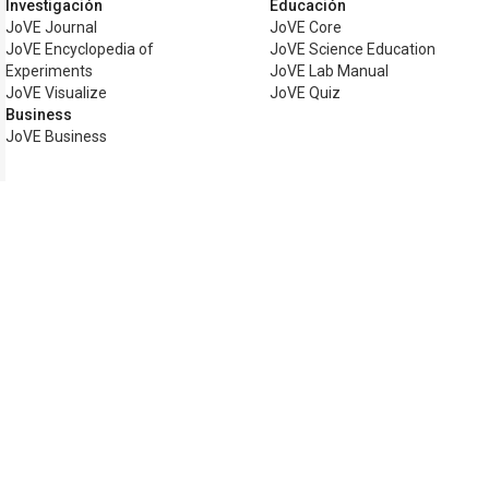
Investigación
Educación
JoVE Journal
JoVE Core
JoVE Encyclopedia of
JoVE Science Education
Experiments
JoVE Lab Manual
JoVE Visualize
JoVE Quiz
Business
JoVE Business
Copyright © 2026 MyJoVE Corporation. T