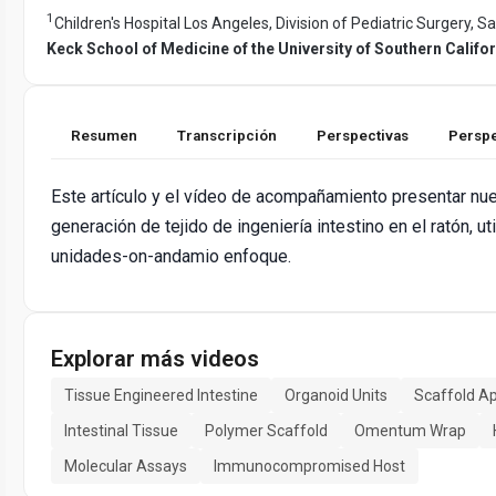
1
Children's Hospital Los Angeles, Division of Pediatric Surgery, S
Keck School of Medicine of the University of Southern Califo
Resumen
Transcripción
Perspectivas
Perspe
Este artículo y el vídeo de acompañamiento presentar nue
generación de tejido de ingeniería intestino en el ratón, u
unidades-on-andamio enfoque.
Explorar más videos
Tissue Engineered Intestine
Organoid Units
Scaffold A
Intestinal Tissue
Polymer Scaffold
Omentum Wrap
Molecular Assays
Immunocompromised Host