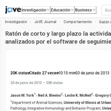
Investigación
Educación
Business
Investigación
JoVE Journal
Comportamiento
Ratón de corto y largo plazo la activid
analizados por el software de seguimi
20K vistas
•
Citado 27 veces
•
10:15
min
•
20 de junio de 2013
•
20 de junio de 2013
20K vistas
1
2
2
,
,
,
Jason M. York
Neil A. Blevins
Leslie K. McNeil
Gregory 
1
Department of Animal Sciences,
University of Illinois at Ur
Pathology, Integrative Immunology and Behavior Program,
Unive