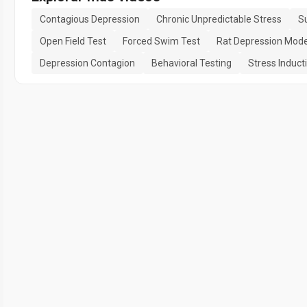
Contagious Depression
Chronic Unpredictable Stress
S
Open Field Test
Forced Swim Test
Rat Depression Mode
Depression Contagion
Behavioral Testing
Stress Induct