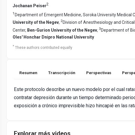
2
Jochanan Peiser
1
Department of Emergent Medicine, Soroka University Medical 
2
University of the Negev
,
Division of Anesthesiology and Critica
3
Center,
Ben-Gurion University of the Negev
,
Department of Bio
Oles' Honchar Dnipro National University
*
These authors contributed equally
Resumen
Transcripción
Perspectivas
Perspe
Este protocolo describe un nuevo modelo por el cual rata
contratar depresión durante un tiempo determinado perio
exposición a crónico imprevisible hizo hincapié en las rat
Explorar más videos