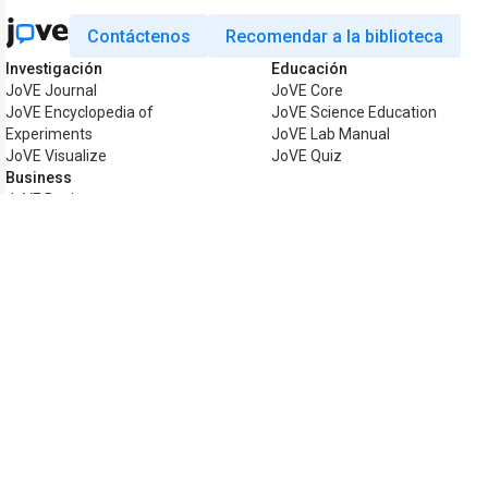
Contáctenos
Recomendar a la biblioteca
Investigación
Educación
JoVE Journal
JoVE Core
JoVE Encyclopedia of
JoVE Science Education
Experiments
JoVE Lab Manual
JoVE Visualize
JoVE Quiz
Business
JoVE Business
Copyright © 2026 MyJoVE Corporation. T