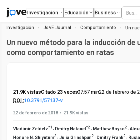
Investigación
Educación
Business
Investigación
JoVE Journal
Comportamiento
Un nuevo método para la inducción de 
como comportamiento en ratas
21.9K vistas
•
Citado 23 veces
•
07:57
min
•
22 de febrero de 
DOI :
10.3791/57137-v
•
22 de febrero de 2018
21.9K vistas
*
1
*
2
2
,
,
,
Vladimir Zeldetz
Dmitry Natanel
Matthew Boyko
Alex
3
2
2
,
,
,
Honore N. Shiyntum
Julia Grinshpun
Dmitry Frank
Rusla