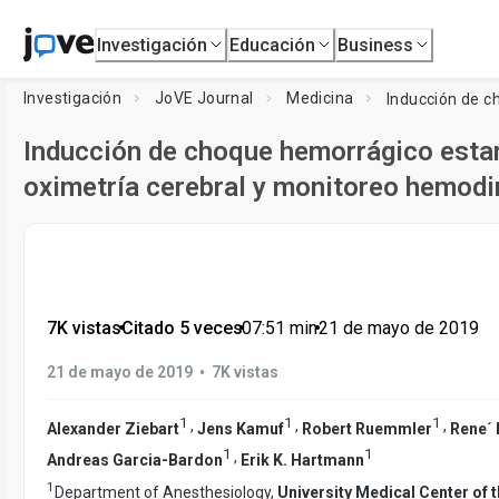
Investigación
Educación
Business
Investigación
JoVE Journal
Medicina
Inducción de choque hemorrágico esta
oximetría cerebral y monitoreo hemod
7K vistas
•
Citado 5 veces
•
07:51
min
•
21 de mayo de 2019
•
21 de mayo de 2019
7K vistas
1
1
1
,
,
,
Alexander Ziebart
Jens Kamuf
Robert Ruemmler
Rene´ 
1
1
,
Andreas Garcia-Bardon
Erik K. Hartmann
1
Department of Anesthesiology,
University Medical Center of