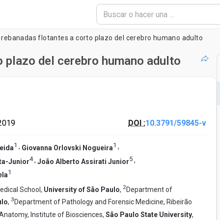
e rebanadas flotantes a corto plazo del cerebro humano adulto
o plazo del cerebro humano adulto
2019
DOI :
10.3791/59845-v
1
1
,
,
eida
Giovanna Orlovski Nogueira
4
5
,
,
ta-Junior
João Alberto Assirati Junior
1
ela
2
edical School,
University of São Paulo
,
Department of
3
ulo
,
Department of Pathology and Forensic Medicine, Ribeirão
natomy, Institute of Biosciences,
São Paulo State University
,