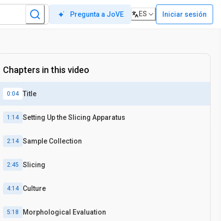
ES
Iniciar sesión
Pregunta a JoVE
Chapters in this video
Title
0:04
Setting Up the Slicing Apparatus
1:14
Sample Collection
2:14
Slicing
2:45
Culture
4:14
Morphological Evaluation
5:18