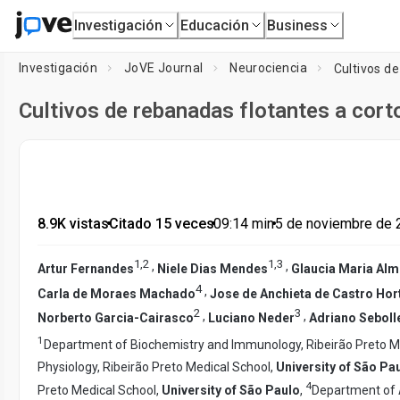
Investigación
Educación
Business
Investigación
JoVE Journal
Neurociencia
Cultivos d
Cultivos de rebanadas flotantes a cort
8.9K vistas
•
Citado 15 veces
•
09:14
min
•
5 de noviembre de 
1
,
2
1
,
3
,
,
Artur Fernandes
Niele Dias Mendes
Glaucia Maria Alm
4
,
Carla de Moraes Machado
Jose de Anchieta de Castro Hor
2
3
,
,
Norberto Garcia-Cairasco
Luciano Neder
Adriano Seboll
1
Department of Biochemistry and Immunology, Ribeirão Preto M
Physiology, Ribeirão Preto Medical School,
University of São Pa
4
Preto Medical School,
University of São Paulo
,
Department of A