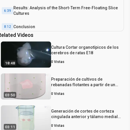
Results: Analysis of the Short-Term Free-Floating Slice
6:39
Cultures
Conclusion
8:12
Related Videos
Cultura Cortar organotípicos de los
cerebros de ratas E18
0
Vistas
18:48
Preparación de cultivos de
rebanadas flotantes a partir de un
cerebro humano adulto
0
Vistas
03:50
Generación de cortes de corteza
cingulada anterior y tálamo medial a
partir de cerebros de ratón
0
Vistas
03:11