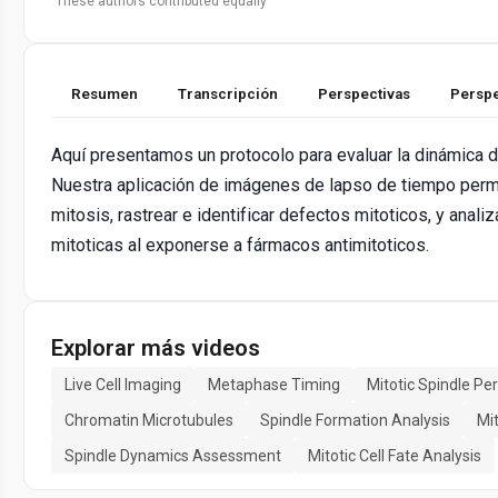
These authors contributed equally
Resumen
Transcripción
Perspectivas
Perspe
Aquí presentamos un protocolo para evaluar la dinámica de 
Nuestra aplicación de imágenes de lapso de tiempo permite
mitosis, rastrear e identificar defectos mitoticos, y analiz
mitoticas al exponerse a fármacos antimitoticos.
Explorar más videos
Live Cell Imaging
Metaphase Timing
Mitotic Spindle Pe
Chromatin Microtubules
Spindle Formation Analysis
Mi
Spindle Dynamics Assessment
Mitotic Cell Fate Analysis