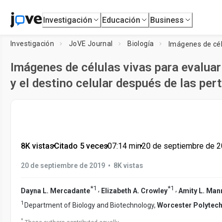
Investigación
Educación
Business
Investigación
JoVE Journal
Biología
Imágenes de células vivas para evaluar
y el destino celular después de las per
8K vistas
•
Citado 5 veces
•
07:14
min
•
20 de septiembre de 
•
20 de septiembre de 2019
8K vistas
*
1
*
1
,
,
Dayna L. Mercadante
Elizabeth A. Crowley
Amity L. Man
1
Department of Biology and Biotechnology,
Worcester Polytechn
*