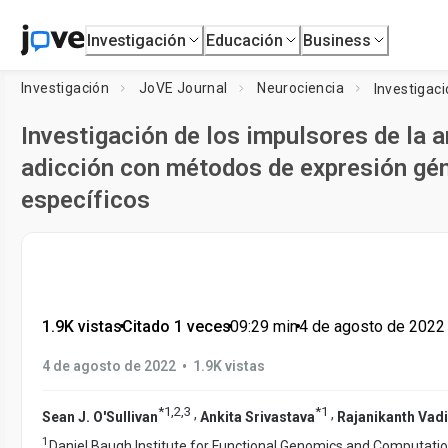
Investigación
Educación
Business
Investigación
JoVE Journal
Neurociencia
Investigación de los impulsores de la
adicción con métodos de expresión gé
específicos
1.9K vistas
•
Citado 1 veces
•
09:29
min
•
4 de agosto de 2022
•
4 de agosto de 2022
1.9K vistas
*
1
,
2
,
3
*
1
,
,
Sean J. O'Sullivan
Ankita Srivastava
Rajanikanth Vadi
1
Daniel Baugh Institute for Functional Genomics and Computatio