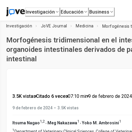
Investigación
Educación
Business
Investigación
JoVE Journal
Medicina
Morfogénesis tridimensional en el inte
organoides intestinales derivados de 
intestinal
3.5K vistas
•
Citado 6 veces
•
07:10
min
•
9 de febrero de 2024
•
9 de febrero de 2024
3.5K vistas
1
,
2
1
1
,
,
Itsuma Nagao
Meg Nakazawa
Yoko M. Ambrosini
1
Department of Veterinary Clinical Sciences, College of Veterina