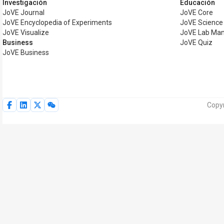
Investigación
Educación
JoVE Journal
JoVE Core
JoVE Encyclopedia of Experiments
JoVE Science
JoVE Visualize
JoVE Lab Man
Business
JoVE Quiz
JoVE Business
Copyr