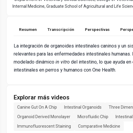
Internal Medicine, Graduate School of Agricultural and Life Scie
Resumen
Transcripción
Perspectivas
Perspe
La integración de organoides intestinales caninos y un s
relevantes para las enfermedades intestinales humanas.
modelado dinámico
in vitro
del intestino, lo que ayuda e
intestinales en perros y humanos con One Health.
Explorar más videos
Canine Gut On A Chip
Intestinal Organoids
Three Dimen
Organoid Derived Monolayer
Microfluidic Chip
Intestina
Immunofluorescent Staining
Comparative Medicine