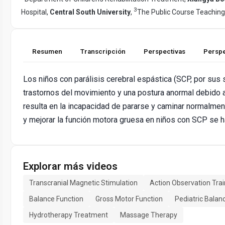
3
Hospital,
Central South University
,
The Public Course Teachin
Resumen
Transcripción
Perspectivas
Perspe
Los niños con parálisis cerebral espástica (SCP, por sus 
trastornos del movimiento y una postura anormal debido a 
resulta en la incapacidad de pararse y caminar normalment
y mejorar la función motora gruesa en niños con SCP se h
Explorar más videos
Transcranial Magnetic Stimulation
Action Observation Trai
Balance Function
Gross Motor Function
Pediatric Balan
Hydrotherapy Treatment
Massage Therapy