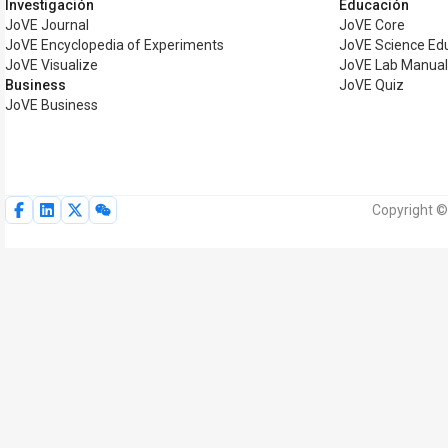
Investigación
Educación
JoVE Journal
JoVE Core
JoVE Encyclopedia of Experiments
JoVE Science Ed
JoVE Visualize
JoVE Lab Manua
Business
JoVE Quiz
JoVE Business
Copyright ©