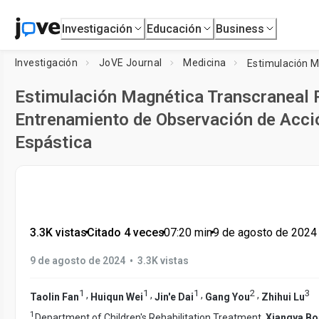
Investigación
Educación
Business
Investigación
JoVE Journal
Medicina
Estimulación Magnética Transcraneal
Entrenamiento de Observación de Acció
Espástica
3.3K vistas
•
Citado 4 veces
•
07:20
min
•
9 de agosto de 2024
•
9 de agosto de 2024
3.3K vistas
1
1
1
2
3
,
,
,
,
Taolin Fan
Huiqun Wei
Jin'e Dai
Gang You
Zhihui Lu
1
Department of Children's Rehabilitation Treatment,
Xiangya Boa