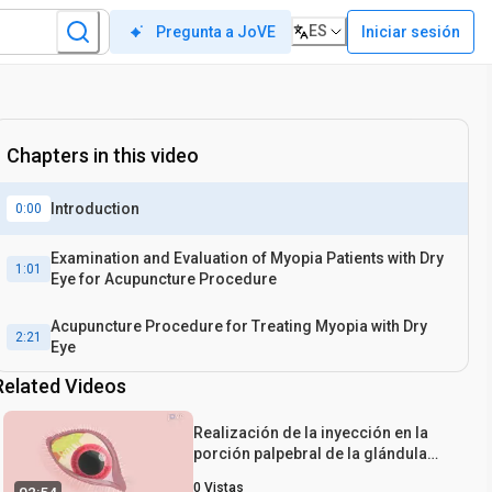
ES
Iniciar sesión
Pregunta a JoVE
Chapters in this video
Introduction
0:00
Examination and Evaluation of Myopia Patients with Dry
1:01
Eye for Acupuncture Procedure
Acupuncture Procedure for Treating Myopia with Dry
2:21
Eye
Related Videos
Realización de la inyección en la
porción palpebral de la glándula
lagrimal superior: una técnica para
0
Vistas