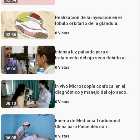
02:54
inducir la enfermedad del ojo seco
en un modelo de conejo
Realización de la inyección en el
lóbulo orbitario de la glándula
lagrimal superior: una técnica para
0
Vistas
02:56
inducir la enfermedad del ojo seco
en un modelo de conejo
Intensa luz pulsada para el
tratamiento del ojo seco debido a la
disfunción de la glándula de
0
Vistas
05:00
Meibomio
In vivo Microscopía confocal en el
diagnóstico y manejo del ojo seco:
un enfoque en los protocolos de
0
Vistas
08:13
imagen y la interpretación
Enema de Medicina Tradicional
China para Pacientes con
Pancreatitis Aguda Severa
0
Vistas
06:05