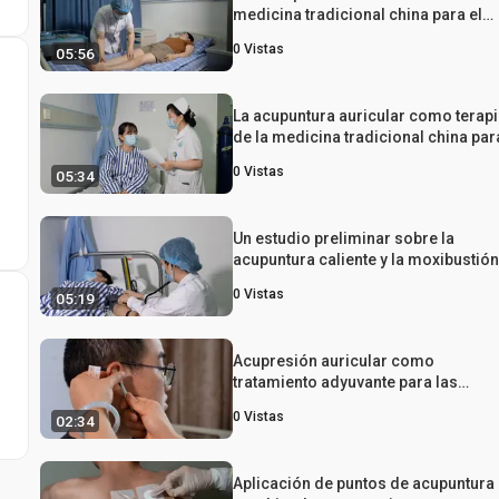
medicina tradicional china para el
asma bronquial: la moxibustión
0
Vistas
05:56
La acupuntura auricular como terap
de la medicina tradicional china par
la enfermedad pulmonar obstructiv
0
Vistas
05:34
crónica combinada con trastornos 
sueño
Un estudio preliminar sobre la
acupuntura caliente y la moxibustió
para el tratamiento de la enfermeda
0
Vistas
05:19
pulmonar obstructiva crónica con
distensión abdominal
Acupresión auricular como
tratamiento adyuvante para las
sibilancias en la enfermedad
0
Vistas
02:34
pulmonar obstructiva crónica estab
Aplicación de puntos de acupuntura