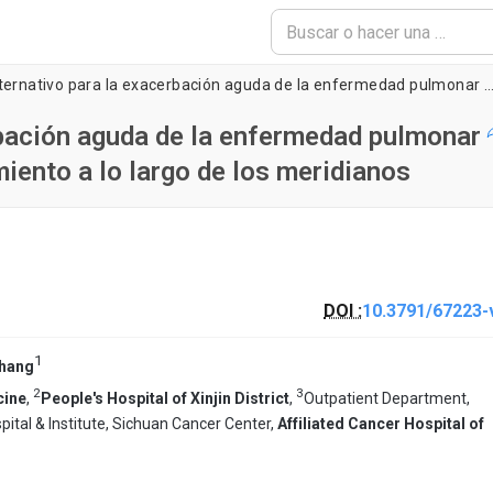
Tratamiento alternativo para la exacerbación aguda de la enfermedad pulmonar obstructiva crónica: ventosas en movimiento a lo largo de
rbación aguda de la enfermedad pulmonar
iento a lo largo de los meridianos
DOI :
10.3791/67223-
1
hang
2
3
cine
,
People's Hospital of Xinjin District
,
Outpatient Department,
ital & Institute, Sichuan Cancer Center,
Affiliated Cancer Hospital of