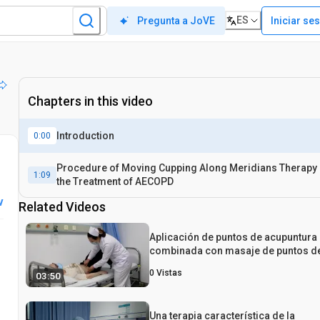
ES
Iniciar se
Pregunta a JoVE
 los meridianos
Chapters in this video
Introduction
0:00
Procedure of Moving Cupping Along Meridians Therapy 
1:09
the Treatment of AECOPD
v
Related Videos
Aplicación de puntos de acupuntura
combinada con masaje de puntos d
acupuntura para tratar el estreñimie
0
Vistas
03:50
en un paciente con enfermedad
pulmonar obstructiva crónica
Una terapia característica de la