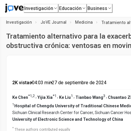
Investigación
Educación
Business
Investigación
JoVE Journal
Medicina
Tratamiento alternativo para la exace
obstructiva crónica: ventosas en movim
2K vistas
•
04:03
min
•
27 de septiembre de 2024
*
1
,
2
*
1
1
3
,
,
,
,
Ke Chen
Yijia Xia
Ke Liu
Tianbao Wang
Chuantao Z
1
Hospital of Chengdu University of Traditional Chinese Medi
Sichuan Clinical Research Center for Cancer, Sichuan Cancer Hosp
University of Electronic Science and Technology of China
*
These authors contributed equally