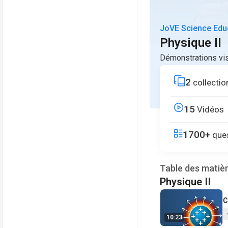
JoVE Science Edu
Physique II
Démonstrations vis
2
collectio
15
Vidéos
1700+
ques
Table des matiè
Physique II
V
C
10:23