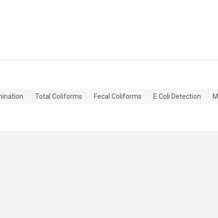
mination
Total Coliforms
Fecal Coliforms
E Coli Detection
M