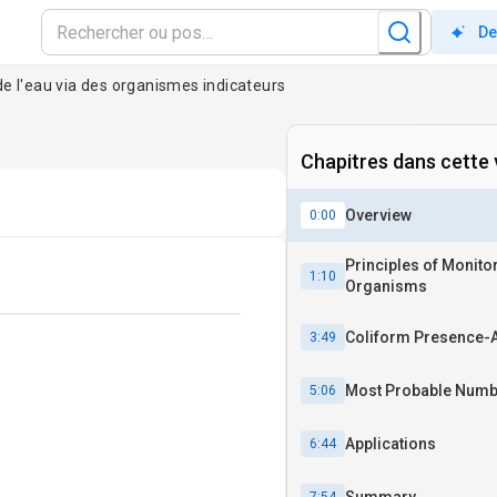
De
de l'eau via des organismes indicateurs
Chapitres dans cette 
Overview
0:00
Principles of Monitor
1:10
Organisms
Coliform Presence-A
3:49
Most Probable Numb
5:06
Applications
6:44
Summary