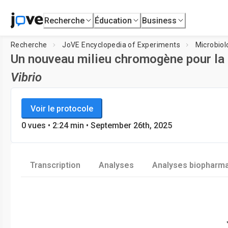
Recherche
Éducation
Business
Recherche
JoVE Encyclopedia of Experiments
Microbiol
Un nouveau milieu chromogène pour la 
Vibrio
JoVE Encyclopedia of Experiments
Chargement
Voir le protocole
Microbiologie
0
vues
•
2:24
min
• September 26th, 2025
Transcription
Analyses
Analyses biopharm
Loadi