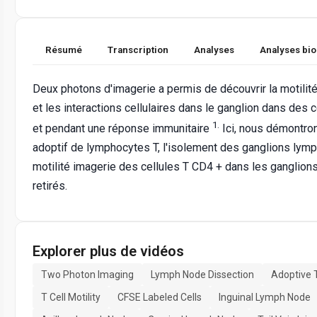
Résumé
Transcription
Analyses
Analyses bi
Deux photons d'imagerie a permis de découvrir la motili
et les interactions cellulaires dans le ganglion dans des 
1.
et pendant une réponse immunitaire
Ici, nous démontron
adoptif de lymphocytes T, l'isolement des ganglions lymph
motilité imagerie des cellules T CD4 + dans les ganglion
retirés.
Explorer plus de vidéos
Two Photon Imaging
Lymph Node Dissection
Adoptive 
T Cell Motility
CFSE Labeled Cells
Inguinal Lymph Node