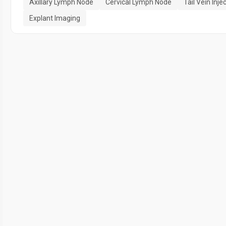
Axillary Lymph Node
Cervical Lymph Node
Tail Vein Inje
Explant Imaging