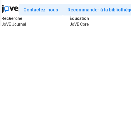
Contactez-nous
Recommander à la bibliothèq
Recherche
Éducation
JoVE Journal
JoVE Core
JoVE Encyclopedia of
JoVE Science Education
Experiments
JoVE Lab Manual
JoVE Visualize
JoVE Quiz
Business
JoVE Business
Copyright © 2026 MyJoVE Corporation. Tous