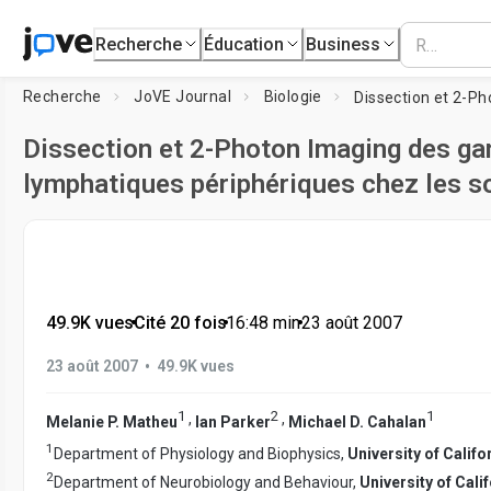
Recherche
Éducation
Business
Recherche
JoVE Journal
Biologie
Dissection et 2-Photon Imaging des ga
lymphatiques périphériques chez les s
49.9K vues
•
Cité 20 fois
•
16:48
min
•
23 août 2007
•
23 août 2007
49.9K vues
1
2
1
,
,
Melanie P. Matheu
Ian Parker
Michael D. Cahalan
1
Department of Physiology and Biophysics,
University of Califor
2
Department of Neurobiology and Behaviour,
University of Calif