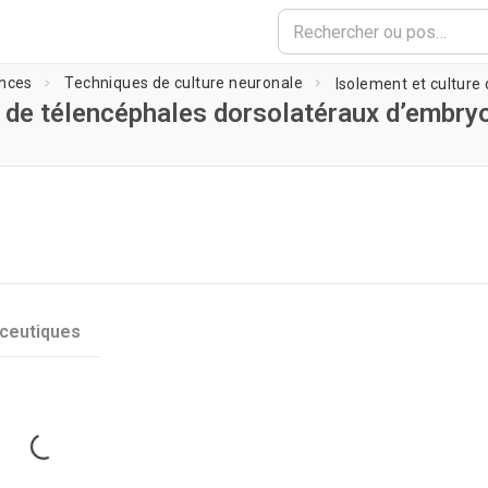
nces
Techniques de culture neuronale
ir de télencéphales dorsolatéraux d’embry
ement du lecteur...
ceutiques
Loading...