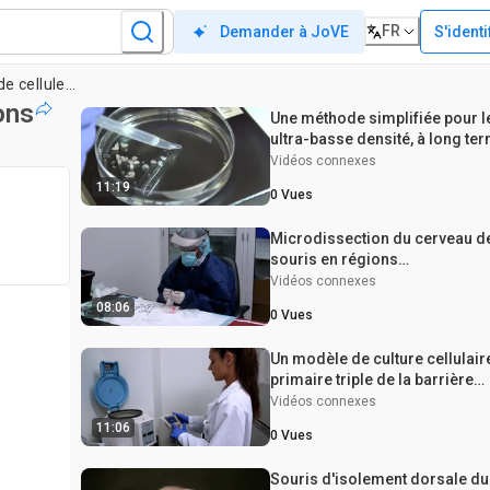
FR
S'identi
Demander à JoVE
Isolement et culture de cellules à partir de télencéphales dorsolatéraux d’embryons de souris
ons
Une méthode simplifiée pour l
ultra-basse densité, à long te
primaire hippocampique Neur
Vidéos connexes
Culture
11:19
0
Vues
Microdissection du cerveau d
souris en régions
fonctionnellement et
Vidéos connexes
anatomiquement différentes
08:06
0
Vues
Un modèle de culture cellulair
primaire triple de la barrière
hémato-encéphalique humain
Vidéos connexes
pour l’étude de l’AVC ischémiq
11:06
0
Vues
in vitro
Souris d'isolement dorsale du