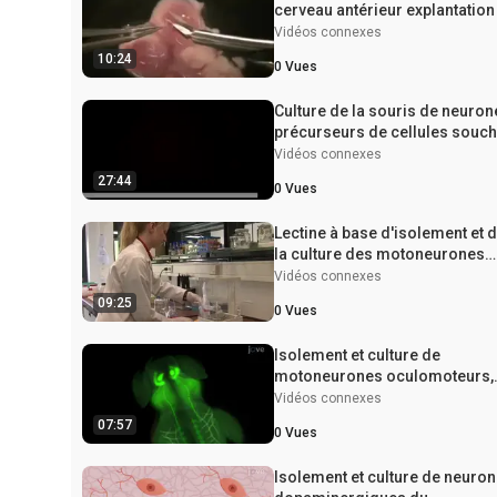
cerveau antérieur explantation
Vidéos connexes
10:24
0
Vues
Culture de la souris de neuron
précurseurs de cellules souc
Vidéos connexes
27:44
0
Vues
Lectine à base d'isolement et 
la culture des motoneurones
embryonnaires de la souris
Vidéos connexes
09:25
0
Vues
Isolement et culture de
motoneurones oculomoteurs,
trochléaires et spinaux à partir
Vidéos connexes
d’un embryon de souris
07:57
0
Vues
Isolement et culture de neuro