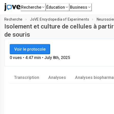
Recherche
Éducation
Business
Recherche
JoVE Encyclopedia of Experiments
Neuroscie
Isolement et culture de cellules à part
de souris
JoVE Encyclopedia of Experiments
Charg
Voir le protocole
Neurosciences
0
vues
•
4:47
min
• July 8th, 2025
Transcription
Analyses
Analyses biopharma