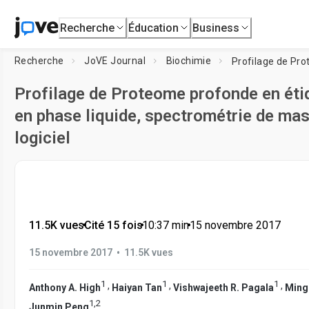
Recherche
Éducation
Business
Recherche
JoVE Journal
Biochimie
Profilage de Proteome profonde en éti
en phase liquide, spectrométrie de mas
logiciel
11.5K vues
•
Cité 15 fois
•
10:37
min
•
15 novembre 2017
•
15 novembre 2017
11.5K vues
1
1
1
,
,
,
Anthony A. High
Haiyan Tan
Vishwajeeth R. Pagala
Ming
1
,
2
Junmin Peng