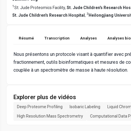
1
St. Jude Proteomics Facility,
St. Jude Children's Research Hos
3
St. Jude Children's Research Hospital
,
Heilongjiang Universi
Résumé
Transcription
Analyses
Analyses bi
Nous présentons un protocole visant à quantifier avec pr
fractionnement, outils bioinformatiques et mesures de co
couplée à un spectromètre de masse à haute résolution.
Explorer plus de vidéos
Deep Proteome Profiling
Isobaric Labeling
Liquid Chro
High Resolution Mass Spectrometry
Computational Data P